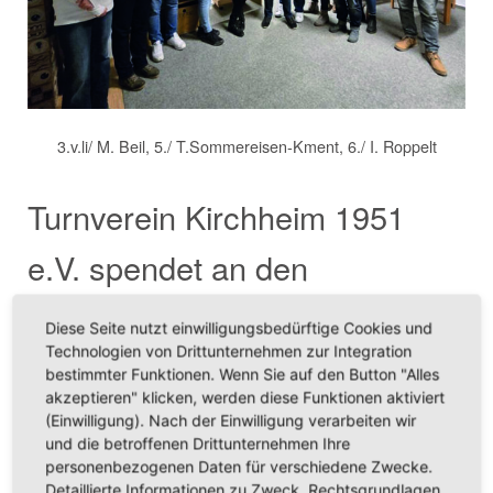
3.v.li/ M. Beil, 5./ T.Sommereisen-Kment, 6./ I. Roppelt
Turnverein Kirchheim 1951
e.V. spendet an den
Förderverein der Dr. Karl-
Diese Seite nutzt einwilligungsbedürftige Cookies und
Technologien von Drittunternehmen zur Integration
Kroiß-Schule Würzburg
bestimmter Funktionen. Wenn Sie auf den Button "Alles
akzeptieren" klicken, werden diese Funktionen aktiviert
(Einwilligung). Nach der Einwilligung verarbeiten wir
Vor­sit­zen­de Tini Som­mer­ei­sen-Kment begrüß­te bei der Weih­
und die betroffenen Drittunternehmen Ihre
nachts­fei­er des Turn­ver­ein Kirch­heim über 90 akti­ve Tur­ne­rin­
personenbezogenen Daten für verschiedene Zwecke.
nen und Tur­ner. Die ein­zel­nen Abtei­lun­gen sind vom Klein-
Detaillierte Informationen zu Zweck, Rechtsgrundlagen,