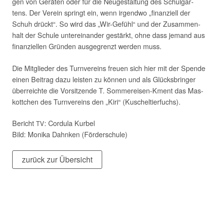
gen von Gerä­ten oder für die Neu­ge­stal­tung des Schul­gar­
tens. Der Ver­ein springt ein, wenn irgend­wo „finan­zi­ell der
Schuh drückt“. So wird das „Wir-Gefühl“ und der Zusam­men­
halt der Schu­le unter­ein­an­der gestärkt, ohne dass jemand aus
finan­zi­el­len Grün­den aus­ge­grenzt wer­den muss.
Die Mit­glie­der des Turn­ver­eins freu­en sich hier mit der Spen­de
einen Bei­trag dazu leis­ten zu kön­nen und als Glücks­brin­ger
über­reich­te die Vor­sit­zen­de T. Som­mer­ei­sen-Kment das Mas­
kott­chen des Turn­ver­eins den „Kiri“ (Kuschel­tier­fuchs).
Bericht
: Cor­du­la Kurbel
TV
Bild: Moni­ka Dahn­ken (För­der­schu­le)
zurück zur Übersicht