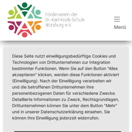
Home
Skip
to
content
Me
Menü
Diese Seite nutzt einwilligungsbedürftige Cookies und
Technologien von Drittunternehmen zur Integration
bestimmter Funktionen. Wenn Sie auf den Button "Alles
akzeptieren" klicken, werden diese Funktionen aktiviert
(Einwilligung). Nach der Einwilligung verarbeiten wir
und die betroffenen Drittunternehmen Ihre
Vie­len Dank für Ihre Nachricht!
personenbezogenen Daten für verschiedene Zwecke.
Detaillierte Informationen zu Zweck, Rechtsgrundlagen,
Drittunternehmen können Sie unter dem Button "Mehr"
Sie bekom­men von mir ein zeit­na­hes Feedback.
und in unserer Datenschutzerklärung einsehen. Sie
können Ihre Einwilligung jederzeit widerrufen.
&
Ihr work
feelgood-Team